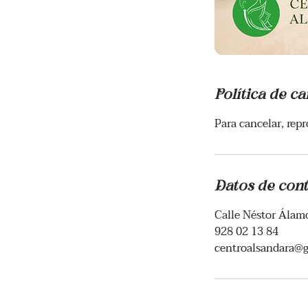
Política de c
Para cancelar, rep
Datos de con
Calle Néstor Álamo
928 02 13 84
centroalsandara@