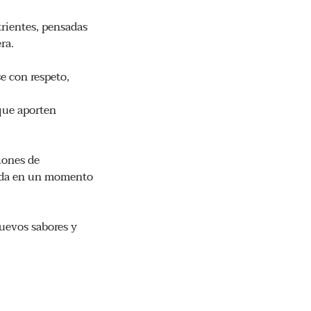
trientes, pensadas
ra.
e con respeto,
 que aporten
iones de
mida en un momento
nuevos sabores y