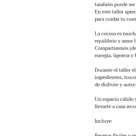
también puede ser 
En este taller apre
para cuidar tu cue
La cocina es mucho
equilibrio y amor
Compartiremos idea
energía, ligereza y 
Durante el taller 
ingredientes, tru
de disfrute y auto
Un espacio cálido 
llevarte a casa re
Incluye:
Recetas fáciles y n