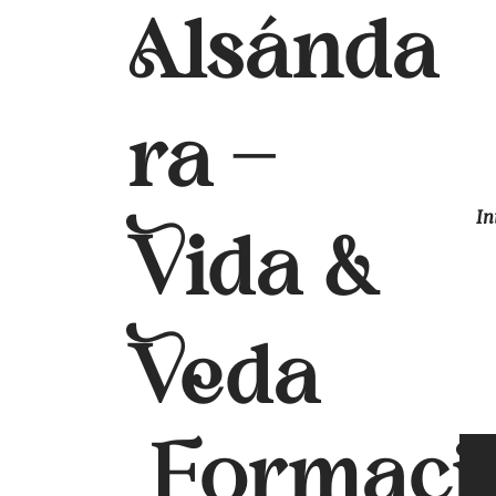
Alsánda
ra
-
In
Vida &
Veda
Formaci