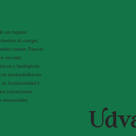
de un órgano
trientes al cuerpo,
uedas comer. Para el
e. en este
ánicos y biológicos
xicos acumulados en
el su luminosidad y
ra irritaciones,
s sensoriales.
Udv