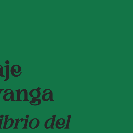
je
yanga
ibrio del