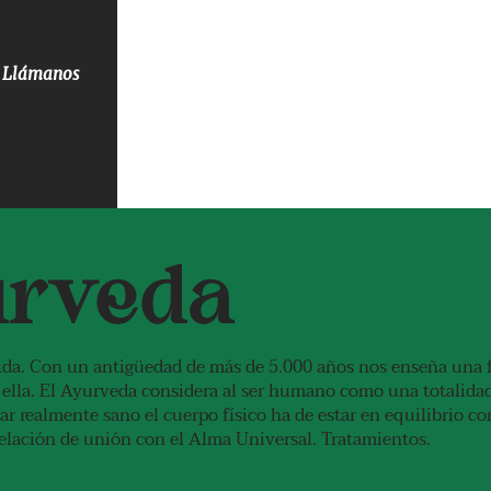
as
Llámanos
s
urveda
vida. Con un antigüedad de más de 5.000 años nos enseña una 
n ella. El Ayurveda considera al ser humano como una totalid
ar realmente sano el cuerpo físico ha de estar en equilibrio co
elación de unión con el Alma Universal. Tratamientos.