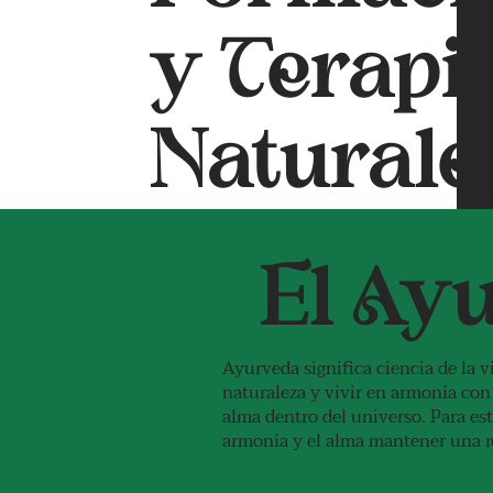
y Terapi
Naturale
El Ay
Ayurveda significa ciencia de la 
naturaleza y vivir en armonía co
alma dentro del universo. Para est
armonía y el alma mantener una r