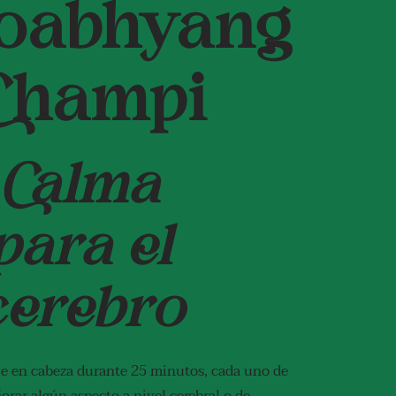
roabhyang
 Champi
Calma
para el
cerebro
e en cabeza durante 25 minutos, cada uno de