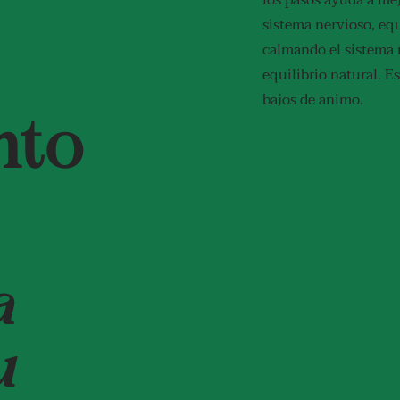
los pasos ayuda a mej
sistema nervioso, equ
calmando el sistema 
equilibrio natural. E
bajos de animo.
nto
a
u