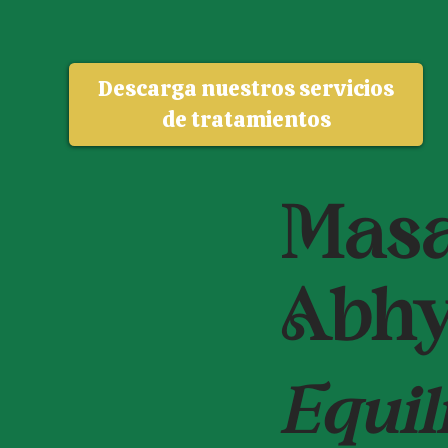
Descarga nuestros servicios
de tratamientos
Masa
Abh
Equil