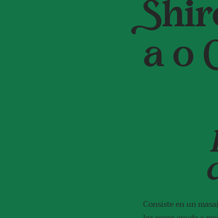
Shi
a o
Consiste en un masaj