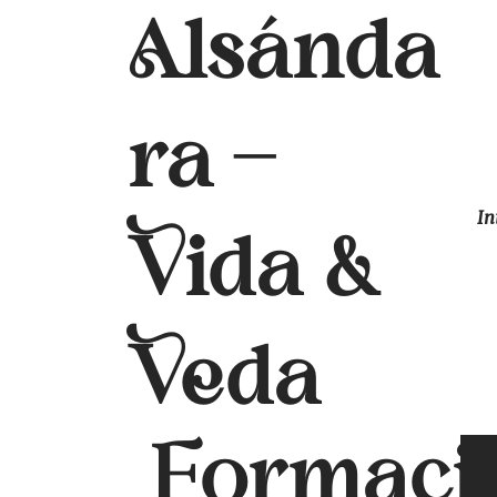
Alsánda
ra
-
In
Vida &
Veda
Formaci