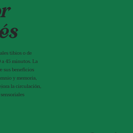
r
és
les tibios o de
0 a 45 minutos. La
re sus beneficios
somnio y memoria,
jora la circulación,
 sensoriales