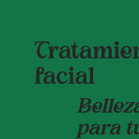
Tratamie
facial
Bellez
para t