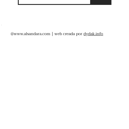
@
www.alsandara.com
| web creada por
dydak.info