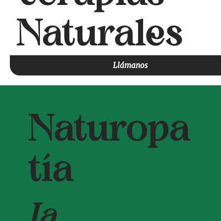
Naturales
Llámanos
Naturopa
tía
La