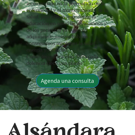
recomendado en la prevención de la
enfermedad y el mantenimiento de la
salud, para ello es importante la
educación en salud de los alumnos y
de los pacientes ya que solo
adquiriendo nuevos hábitos
conseguimos mantener la salud,
energía y vitalidad.
Como decía Paracelso "Para cada
dolencia crece una planta".
Agenda una consulta
Alsándara