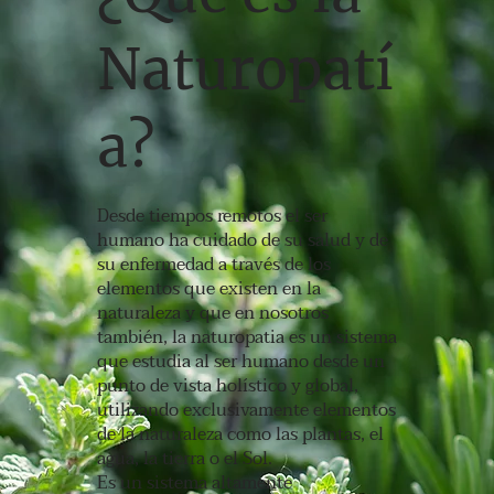
Naturopatí
a?
Desde tiempos remotos el ser
humano ha cuidado de su salud y de
su enfermedad a través de los
elementos que existen en la
naturaleza y que en nosotros
también, la naturopatia es un sistema
que estudia al ser humano desde un
punto de vista holístico y global,
utilizando exclusivamente elementos
de la naturaleza como las plantas, el
agua, la tierra o el Sol.
Es un sistema altamente