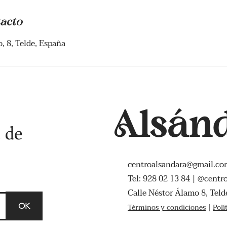
tacto
, 8, Telde, España
Alsán
a de
centroalsandara@gmail.co
Tel: 928 02 13 84 | @centr
Calle Néstor Álamo 8, Teld
OK
Términos y condiciones
|
Polí