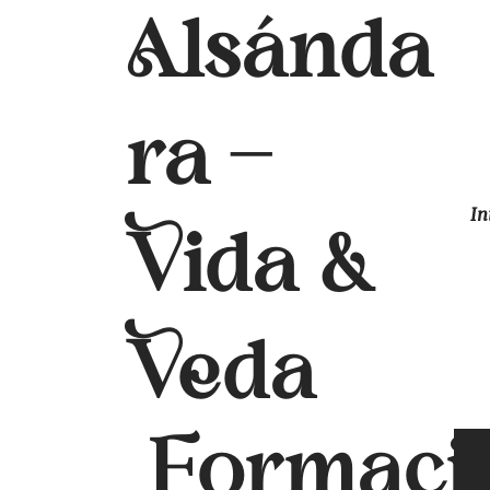
Alsánda
ra
-
In
Vida &
Veda
Formaci