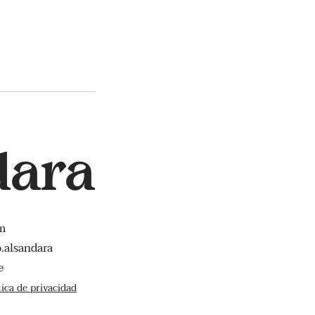
dara
m
o.alsandara
e
tica de privacidad